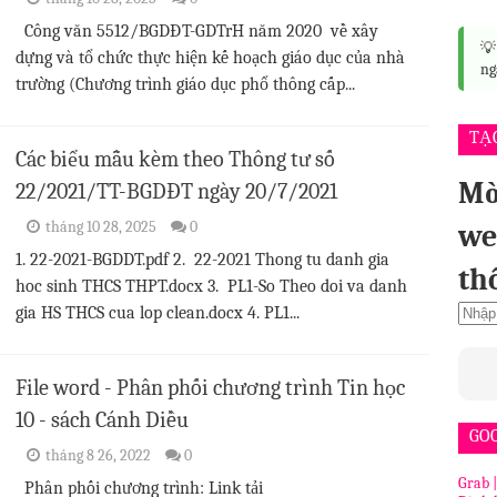
Công văn 5512/BGDĐT-GDTrH năm 2020 về xây

dựng và tổ chức thực hiện kế hoạch giáo dục của nhà
ng
trường (Chương trình giáo dục phổ thông cấp...
TẠ
Các biểu mẫu kèm theo Thông tư số
Mờ
22/2021/TT-BGDĐT ngày 20/7/2021
tháng 10 28, 2025
0
we
1. 22-2021-BGDDT.pdf 2. 22-2021 Thong tu danh gia
th
hoc sinh THCS THPT.docx 3. PL1-So Theo doi va danh
gia HS THCS cua lop clean.docx 4. PL1...
File word - Phân phối chương trình Tin học
10 - sách Cánh Diều
GO
tháng 8 26, 2022
0
Grab 
Phân phối chương trình: Link tải