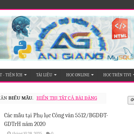
c tỉnh An Giang
 - TIỆN ÍCH
TÀI LIỆU
HỌC ONLINE
HỌC TRÊN TIVI
NHÃN
BIỂU MẪU
.
HIỂN THỊ TẤT CẢ BÀI ĐĂNG
🪙
Các mẫu tại Phụ lục Công văn 5512/BGDĐT-
GDTrH năm 2020
tháng 10 28, 2025
0