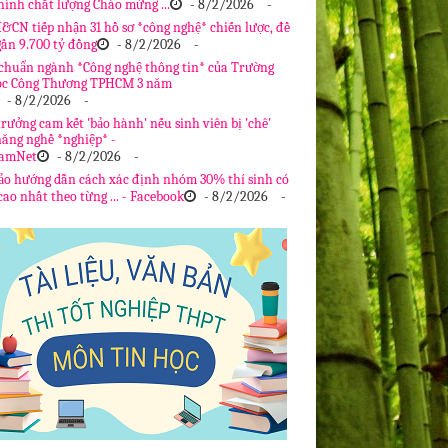
hình chất lượng Chào mừng ...
- 8/2/2026
-
&CN tiếp nhận 31 hồ sơ *công nghệ* chiến lược, đề
gần 9.700 tỷ đồng
- 8/2/2026
-
chuẩn ngành *Công nghệ thông tin* của Trường
ọc Công Thương TPHCM 3 năm
- 8/2/2026
-
rưởng cam kết 'bảo hành' nếu sinh viên bị 'chê'
năng nghề *nghiệp* -
NamNet
- 8/2/2026
-
ảo hướng dẫn cách xác định nhóm 30% thí sinh có
ao nhất theo từng ... - Facebook
- 8/2/2026
-