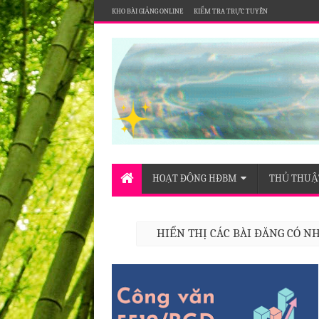
KHO BÀI GIẢNG ONLINE
KIỂM TRA TRỰC TUYẾN
Nơi chia sẻ thông tin của Hội đồng bộ môn Tin họ
HOẠT ĐỘNG HĐBM
THỦ THUẬT
HIỂN THỊ CÁC BÀI ĐĂNG CÓ 