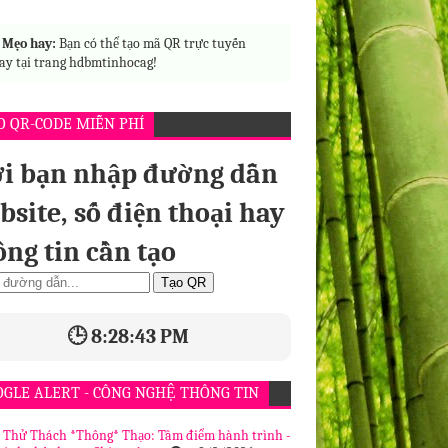

Mẹo hay:
Bạn có thể tạo mã QR trực tuyến
ay tại trang hdbmtinhocag!
O QR-CODE MIỄN PHÍ
i bạn nhập đường dẫn
bsite, số điện thoại hay
ông tin cần tạo
Tạo QR
🕒 8:28:44 PM
OGLE ALERT - CÔNG NGHỆ THÔNG TIN
| Thử Thách *Thông* Thạo: Tâm điểm hành trình -