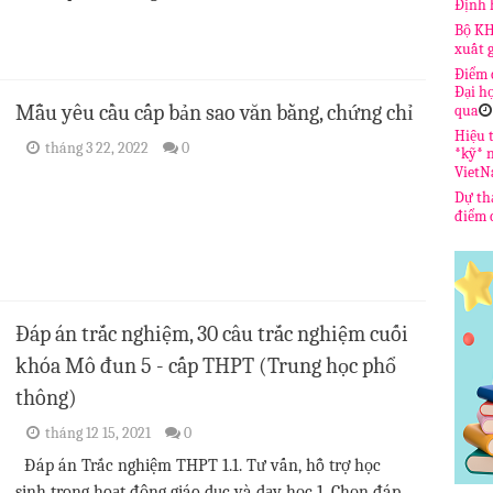
Định 
Bộ KH
xuất 
Điểm 
Đại h
Mẫu yêu cầu cấp bản sao văn bằng, chứng chỉ
qua
Hiệu t
tháng 3 22, 2022
0
*kỹ* 
Viet
Dự th
điểm c
Đáp án trắc nghiệm, 30 câu trắc nghiệm cuối
khóa Mô đun 5 - cấp THPT (Trung học phổ
thông)
tháng 12 15, 2021
0
Đáp án Trắc nghiệm THPT 1.1. Tư vấn, hỗ trợ học
sinh trong hoạt động giáo dục và dạy học 1. Chọn đáp