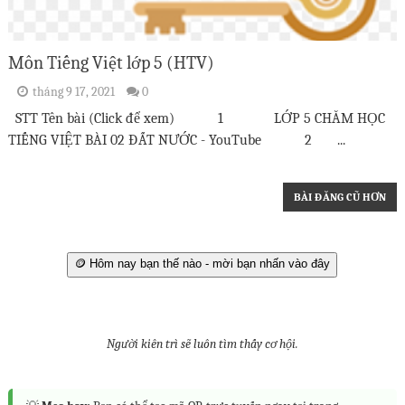
Môn Tiếng Việt lớp 5 (HTV)
tháng 9 17, 2021
0
STT Tên bài (Click để xem) 1 LỚP 5 CHĂM HỌC
TIẾNG VIỆT BÀI 02 ĐẤT NƯỚC - YouTube 2 ...
BÀI ĐĂNG CŨ HƠN
🪙 Hôm nay bạn thế nào - mời bạn nhấn vào đây
Người kiên trì sẽ luôn tìm thấy cơ hội.