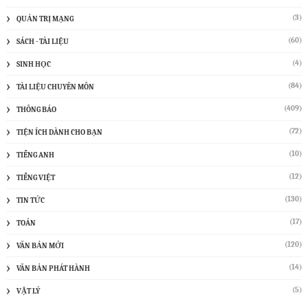
(3)
QUẢN TRỊ MẠNG
(60)
SÁCH - TÀI LIỆU
(4)
SINH HỌC
(84)
TÀI LIỆU CHUYÊN MÔN
(409)
THÔNG BÁO
(72)
TIỆN ÍCH DÀNH CHO BẠN
(10)
TIẾNG ANH
(12)
TIẾNG VIỆT
(130)
TIN TỨC
(17)
TOÁN
(120)
VĂN BẢN MỚI
(14)
VĂN BẢN PHÁT HÀNH
(5)
VẬT LÝ