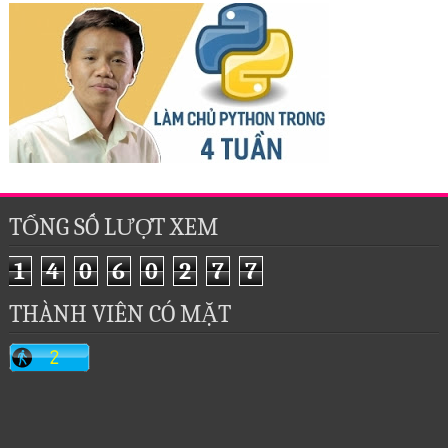
TỔNG SỐ LƯỢT XEM
1
4
0
6
0
2
7
7
THÀNH VIÊN CÓ MẶT