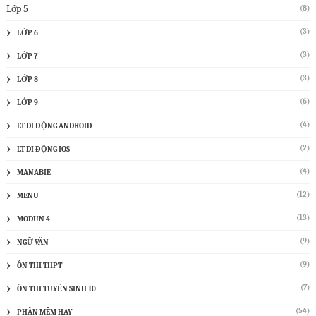
Lớp 5
(8)
(3)
LỚP 6
(3)
LỚP 7
(3)
LỚP 8
(6)
LỚP 9
(4)
LT DI ĐỘNG ANDROID
(2)
LT DI ĐỘNG IOS
(4)
MANABIE
(12)
MENU
(13)
MODUN 4
(9)
NGỮ VĂN
(9)
ÔN THI THPT
(7)
ÔN THI TUYỂN SINH 10
(54)
PHẦN MỀM HAY