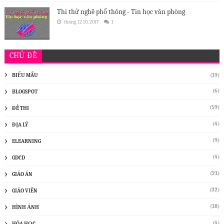
Thi thử nghề phổ thông - Tin học văn phòng
tháng 12 10, 2017
1
CHỦ ĐỀ
BIỂU MẪU
(19)
(6)
BLOGSPOT
(59)
ĐỀ THI
(4)
ĐỊA LÝ
(9)
ELEARNING
(4)
GDCD
(21)
GIÁO ÁN
(32)
GIÁO VIÊN
(18)
HÌNH ẢNH
(4)
HÓA HỌC