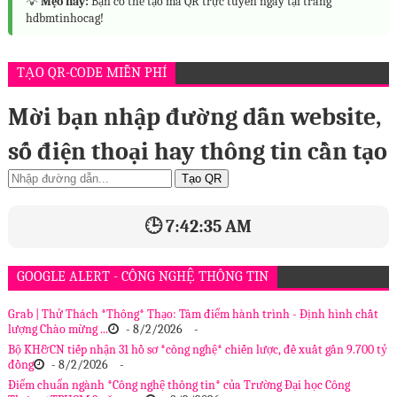
💡
Mẹo hay:
Bạn có thể tạo mã QR trực tuyến ngay tại trang
hdbmtinhocag!
TẠO QR-CODE MIỄN PHÍ
Mời bạn nhập đường dẫn website,
số điện thoại hay thông tin cần tạo
Tạo QR
🕒 7:42:36 AM
GOOGLE ALERT - CÔNG NGHỆ THÔNG TIN
Grab | Thử Thách *Thông* Thạo: Tâm điểm hành trình - Định hình chất
lượng Chào mừng ...
- 8/2/2026
-
Bộ KH&CN tiếp nhận 31 hồ sơ *công nghệ* chiến lược, đề xuất gần 9.700 tỷ
đồng
- 8/2/2026
-
Điểm chuẩn ngành *Công nghệ thông tin* của Trường Đại học Công