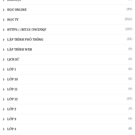
(39)
HỌC ONLINE
(255)
HỌC TV
(147)
HTTPS://BIT.LY/2WZ70Q7
(13)
LẬP TRÌNH PHỔ THÔNG
(9)
LẬP TRÌNH WEB
(4)
LỊCH SỬ
(6)
LỚP 1
(2)
LỚP 10
(4)
LỚP 11
(27)
LỚP 12
(7)
LỚP 2
(4)
LỚP 3
(8)
LỚP 4