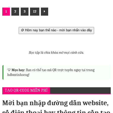
1
2
3
12
🪙 Hôm nay bạn thế nào - mời bạn nhấn vào đây
Học tập là chìa khóa mở mọi cánh cửa.
💡
Mẹo hay:
Bạn có thể tạo mã QR trực tuyến ngay tại trang
hdbmtinhocag!
TẠO QR-CODE MIỄN PHÍ
Mời bạn nhập đường dẫn website,
số điện thoại hay thông tin cần tạo