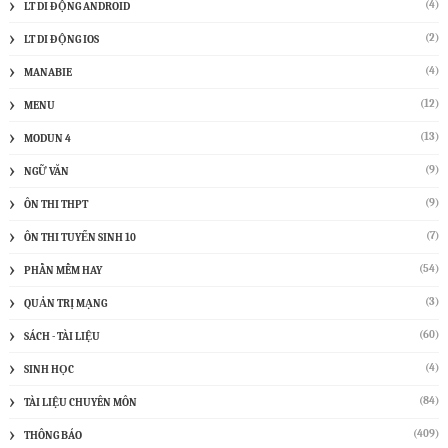
(4)
LT DI ĐỘNG ANDROID
(2)
LT DI ĐỘNG IOS
(4)
MANABIE
(12)
MENU
(13)
MODUN 4
(9)
NGỮ VĂN
(9)
ÔN THI THPT
(7)
ÔN THI TUYỂN SINH 10
(54)
PHẦN MỀM HAY
(3)
QUẢN TRỊ MẠNG
(60)
SÁCH - TÀI LIỆU
(4)
SINH HỌC
(84)
TÀI LIỆU CHUYÊN MÔN
(409)
THÔNG BÁO