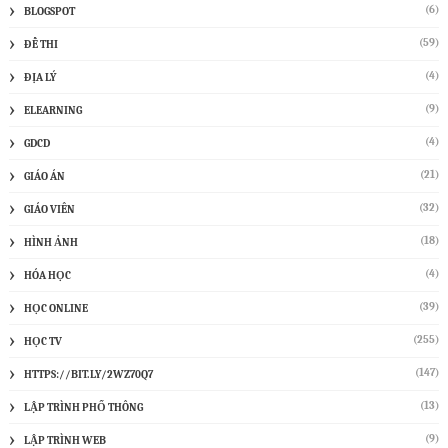
(6)
BLOGSPOT
(59)
ĐỀ THI
(4)
ĐỊA LÝ
(9)
ELEARNING
(4)
GDCD
(21)
GIÁO ÁN
(32)
GIÁO VIÊN
(18)
HÌNH ẢNH
(4)
HÓA HỌC
(39)
HỌC ONLINE
(255)
HỌC TV
(147)
HTTPS://BIT.LY/2WZ70Q7
(13)
LẬP TRÌNH PHỔ THÔNG
(9)
LẬP TRÌNH WEB