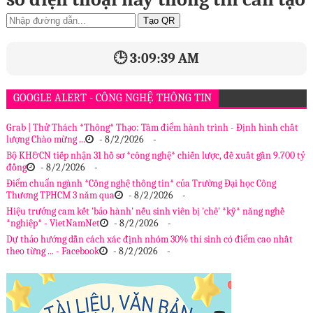
Tạo QR
🕒 3:09:40 AM
GOOGLE ALERT - CÔNG NGHỆ THÔNG TIN
Grab | Thử Thách *Thông* Thạo: Tâm điểm hành trình - Định hình chất
lượng Chào mừng ...
- 8/2/2026
-
Bộ KH&CN tiếp nhận 31 hồ sơ *công nghệ* chiến lược, đề xuất gần 9.700 tỷ
đồng
- 8/2/2026
-
Điểm chuẩn ngành *Công nghệ thông tin* của Trường Đại học Công
Thương TPHCM 3 năm qua
- 8/2/2026
-
Hiệu trưởng cam kết 'bảo hành' nếu sinh viên bị 'chê' *kỹ* năng nghề
*nghiệp* - VietNamNet
- 8/2/2026
-
Dự thảo hướng dẫn cách xác định nhóm 30% thí sinh có điểm cao nhất
theo từng ... - Facebook
- 8/2/2026
-