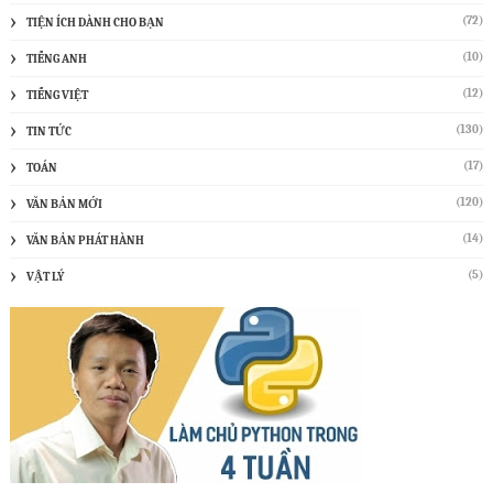
(72)
TIỆN ÍCH DÀNH CHO BẠN
(10)
TIẾNG ANH
(12)
TIẾNG VIỆT
(130)
TIN TỨC
(17)
TOÁN
(120)
VĂN BẢN MỚI
(14)
VĂN BẢN PHÁT HÀNH
(5)
VẬT LÝ