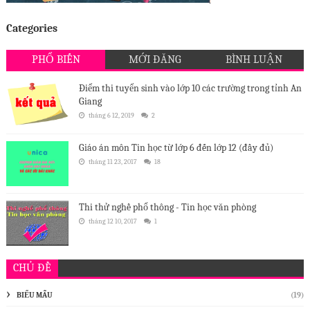
Categories
PHỔ BIẾN
MỚI ĐĂNG
BÌNH LUẬN
Điểm thi tuyển sinh vào lớp 10 các trường trong tỉnh An
Giang
tháng 6 12, 2019
2
Giáo án môn Tin học từ lớp 6 đến lớp 12 (đầy đủ)
tháng 11 23, 2017
18
Thi thử nghề phổ thông - Tin học văn phòng
tháng 12 10, 2017
1
CHỦ ĐỀ
BIỂU MẪU
(19)