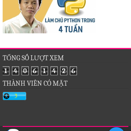
TỔNG SỐ LƯỢT XEM
1
4
0
6
1
4
2
6
THÀNH VIÊN CÓ MẶT