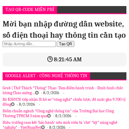
TẠO QR-CODE MIỄN PHÍ
Mời bạn nhập đường dẫn website,
số điện thoại hay thông tin cần tạo
Tạo QR
🕒 8:21:46 AM
GOOGLE ALERT - CÔNG NGHỆ THÔNG TIN
Grab | Thử Thách *Thông* Thạo: Tâm điểm hành trình - Định hình chất
lượng Chào mừng ...
- 8/2/2026
-
Bộ KH&CN tiếp nhận 31 hồ sơ *công nghệ* chiến lược, đề xuất gần 9.700 tỷ
đồng
- 8/2/2026
-
Điểm chuẩn ngành *Công nghệ thông tin* của Trường Đại học Công
Thương TPHCM 3 năm qua
- 8/2/2026
-
Hiệu trưởng cam kết 'bảo hành' nếu sinh viên bị 'chê' *kỹ* năng nghề
*nghiệp* - VietNamNet
- 8/2/2026
-