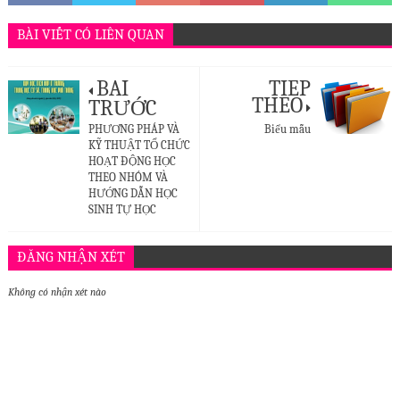
BÀI VIẾT CÓ LIÊN QUAN
BÀI
TIẾP
THEO
TRƯỚC
PHƯƠNG PHÁP VÀ
Biểu mẫu
KỸ THUẬT TỔ CHỨC
HOẠT ĐỘNG HỌC
THEO NHÓM VÀ
HƯỚNG DẪN HỌC
SINH TỰ HỌC
ĐĂNG NHẬN XÉT
BLOGGER
DISQUS
FACEBOOK
Không có nhận xét nào