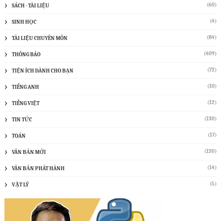
(60)
SÁCH - TÀI LIỆU
(4)
SINH HỌC
(84)
TÀI LIỆU CHUYÊN MÔN
(409)
THÔNG BÁO
(72)
TIỆN ÍCH DÀNH CHO BẠN
(10)
TIẾNG ANH
(12)
TIẾNG VIỆT
(130)
TIN TỨC
(17)
TOÁN
(120)
VĂN BẢN MỚI
(14)
VĂN BẢN PHÁT HÀNH
(5)
VẬT LÝ