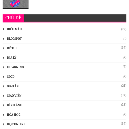
CHỦ ĐỀ
BIỂU MẪU
(19)
(6)
BLOGSPOT
(59)
ĐỀ THI
(4)
ĐỊA LÝ
(9)
ELEARNING
(4)
GDCD
(21)
GIÁO ÁN
(32)
GIÁO VIÊN
(18)
HÌNH ẢNH
(4)
HÓA HỌC
(39)
HỌC ONLINE