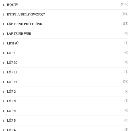
(255)
HỌC TV
(147)
HTTPS://BIT.LY/2WZ70Q7
(13)
LẬP TRÌNH PHỔ THÔNG
(9)
LẬP TRÌNH WEB
(4)
LỊCH SỬ
(6)
LỚP 1
(2)
LỚP 10
(4)
LỚP 11
(27)
LỚP 12
(7)
LỚP 2
(4)
LỚP 3
(8)
LỚP 4
(8)
LỚP 5
(3)
LỚP 6