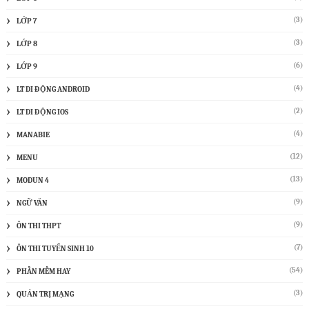
(3)
LỚP 7
(3)
LỚP 8
(6)
LỚP 9
(4)
LT DI ĐỘNG ANDROID
(2)
LT DI ĐỘNG IOS
(4)
MANABIE
(12)
MENU
(13)
MODUN 4
(9)
NGỮ VĂN
(9)
ÔN THI THPT
(7)
ÔN THI TUYỂN SINH 10
(54)
PHẦN MỀM HAY
(3)
QUẢN TRỊ MẠNG