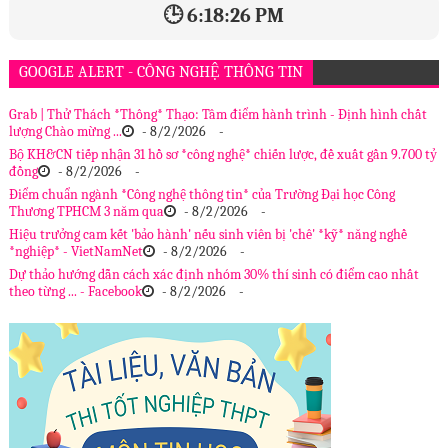
🕒 6:18:27 PM
GOOGLE ALERT - CÔNG NGHỆ THÔNG TIN
Grab | Thử Thách *Thông* Thạo: Tâm điểm hành trình - Định hình chất
lượng Chào mừng ...
- 8/2/2026
-
Bộ KH&CN tiếp nhận 31 hồ sơ *công nghệ* chiến lược, đề xuất gần 9.700 tỷ
đồng
- 8/2/2026
-
Điểm chuẩn ngành *Công nghệ thông tin* của Trường Đại học Công
Thương TPHCM 3 năm qua
- 8/2/2026
-
Hiệu trưởng cam kết 'bảo hành' nếu sinh viên bị 'chê' *kỹ* năng nghề
*nghiệp* - VietNamNet
- 8/2/2026
-
Dự thảo hướng dẫn cách xác định nhóm 30% thí sinh có điểm cao nhất
theo từng ... - Facebook
- 8/2/2026
-