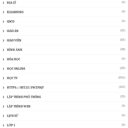
(4)
ĐỊA LÝ
(9)
ELEARNING
(4)
GDCD
(21)
GIÁO ÁN
(32)
GIÁO VIÊN
(18)
HÌNH ẢNH
(4)
HÓA HỌC
(39)
HỌC ONLINE
(255)
HỌC TV
(147)
HTTPS://BIT.LY/2WZ70Q7
(13)
LẬP TRÌNH PHỔ THÔNG
(9)
LẬP TRÌNH WEB
(4)
LỊCH SỬ
(6)
LỚP 1