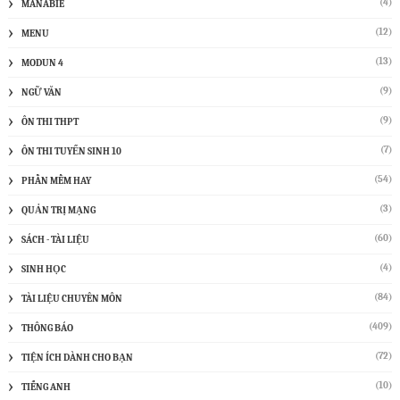
(4)
MANABIE
(12)
MENU
(13)
MODUN 4
(9)
NGỮ VĂN
(9)
ÔN THI THPT
(7)
ÔN THI TUYỂN SINH 10
(54)
PHẦN MỀM HAY
(3)
QUẢN TRỊ MẠNG
(60)
SÁCH - TÀI LIỆU
(4)
SINH HỌC
(84)
TÀI LIỆU CHUYÊN MÔN
(409)
THÔNG BÁO
(72)
TIỆN ÍCH DÀNH CHO BẠN
(10)
TIẾNG ANH