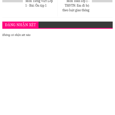
Môn Tiếng Việt Lớp
Môn Toán lớp 1 -
1 - Bài: Ôn tập 1
TH&TN: Em đi bộ
theo luật giao thông
ĐĂNG NHẬN XÉT
BLOGGER
DISQUS
FACEBOOK
Không có nhận xét nào