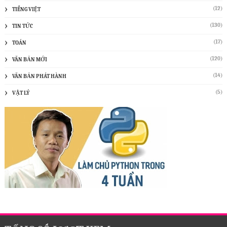
(12)
TIẾNG VIỆT
(130)
TIN TỨC
(17)
TOÁN
(120)
VĂN BẢN MỚI
(14)
VĂN BẢN PHÁT HÀNH
(5)
VẬT LÝ