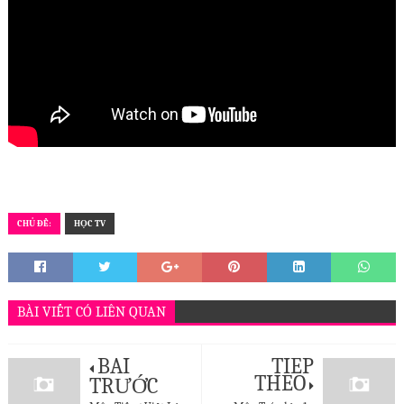
CHỦ ĐỀ:
HỌC TV
BÀI VIẾT CÓ LIÊN QUAN
BÀI
TIẾP
THEO
TRƯỚC