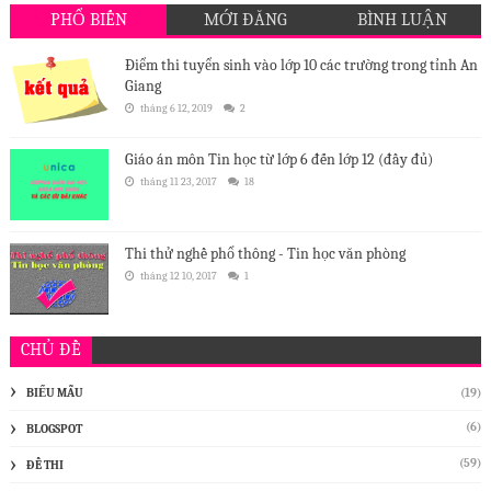
PHỔ BIẾN
MỚI ĐĂNG
BÌNH LUẬN
Điểm thi tuyển sinh vào lớp 10 các trường trong tỉnh An
Giang
tháng 6 12, 2019
2
Giáo án môn Tin học từ lớp 6 đến lớp 12 (đầy đủ)
tháng 11 23, 2017
18
Thi thử nghề phổ thông - Tin học văn phòng
tháng 12 10, 2017
1
CHỦ ĐỀ
BIỂU MẪU
(19)
(6)
BLOGSPOT
(59)
ĐỀ THI