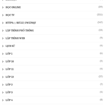
(39)
HỌC ONLINE
(255)
HỌC TV
(147)
HTTPS://BIT.LY/2WZ70Q7
(13)
LẬP TRÌNH PHỔ THÔNG
(9)
LẬP TRÌNH WEB
(4)
LỊCH SỬ
(6)
LỚP 1
(2)
LỚP 10
(4)
LỚP 11
(27)
LỚP 12
(7)
LỚP 2
(4)
LỚP 3
(8)
LỚP 4