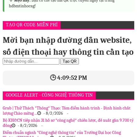
💡
Mẹo hay:
Bạn có thể tạo mã QR trực tuyến ngay tại trang
hdbmtinhocag!
TẠO QR-CODE MIỄN PHÍ
Mời bạn nhập đường dẫn website,
số điện thoại hay thông tin cần tạo
Tạo QR
🕒 4:09:53 PM
GOOGLE ALERT - CÔNG NGHỆ THÔNG TIN
Grab | Thử Thách *Thông* Thạo: Tâm điểm hành trình - Định hình chất
lượng Chào mừng ...
- 8/2/2026
-
Bộ KH&CN tiếp nhận 31 hồ sơ *công nghệ* chiến lược, đề xuất gần 9.700 tỷ
đồng
- 8/2/2026
-
Điểm chuẩn ngành *Công nghệ thông tin* của Trường Đại học Công