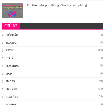
Thi thử nghề phổ thông - Tin học văn phòng
CHỦ ĐỀ
BIỂU MẪU
(19)
(6)
BLOGSPOT
(59)
ĐỀ THI
(4)
ĐỊA LÝ
(9)
ELEARNING
(4)
GDCD
(21)
GIÁO ÁN
(32)
GIÁO VIÊN
(18)
HÌNH ẢNH
(4)
HÓA HỌC