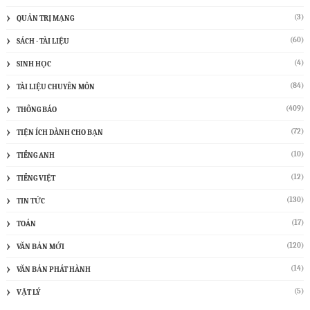
(3)
QUẢN TRỊ MẠNG
(60)
SÁCH - TÀI LIỆU
(4)
SINH HỌC
(84)
TÀI LIỆU CHUYÊN MÔN
(409)
THÔNG BÁO
(72)
TIỆN ÍCH DÀNH CHO BẠN
(10)
TIẾNG ANH
(12)
TIẾNG VIỆT
(130)
TIN TỨC
(17)
TOÁN
(120)
VĂN BẢN MỚI
(14)
VĂN BẢN PHÁT HÀNH
(5)
VẬT LÝ