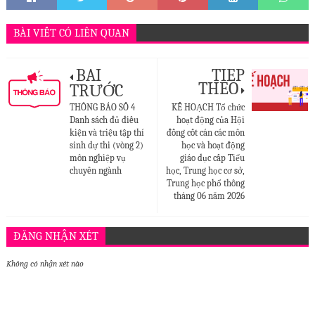
BÀI VIẾT CÓ LIÊN QUAN
BÀI
TIẾP
THEO
TRƯỚC
THÔNG BÁO SỐ 4
KẾ HOẠCH Tổ chức
Danh sách đủ điều
hoạt động của Hội
kiện và triệu tập thí
đồng cốt cán các môn
sinh dự thi (vòng 2)
học và hoạt động
môn nghiệp vụ
giáo dục cấp Tiểu
chuyên ngành
học, Trung học cơ sở,
Trung học phổ thông
tháng 06 năm 2026
ĐĂNG NHẬN XÉT
BLOGGER
DISQUS
FACEBOOK
Không có nhận xét nào