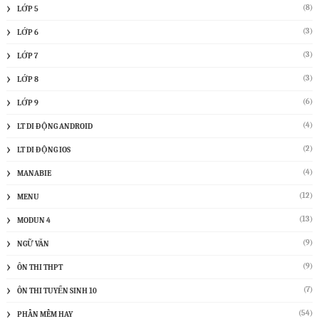
(8)
LỚP 5
(3)
LỚP 6
(3)
LỚP 7
(3)
LỚP 8
(6)
LỚP 9
(4)
LT DI ĐỘNG ANDROID
(2)
LT DI ĐỘNG IOS
(4)
MANABIE
(12)
MENU
(13)
MODUN 4
(9)
NGỮ VĂN
(9)
ÔN THI THPT
(7)
ÔN THI TUYỂN SINH 10
(54)
PHẦN MỀM HAY