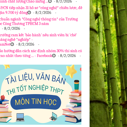
hình chất lượng Chào mừng ...
- 8/2/2026
-
&CN tiếp nhận 31 hồ sơ *công nghệ* chiến lược, đề
gần 9.700 tỷ đồng
- 8/2/2026
-
chuẩn ngành *Công nghệ thông tin* của Trường
ọc Công Thương TPHCM 3 năm
- 8/2/2026
-
rưởng cam kết 'bảo hành' nếu sinh viên bị 'chê'
năng nghề *nghiệp* -
NamNet
- 8/2/2026
-
ảo hướng dẫn cách xác định nhóm 30% thí sinh có
ao nhất theo từng ... - Facebook
- 8/2/2026
-