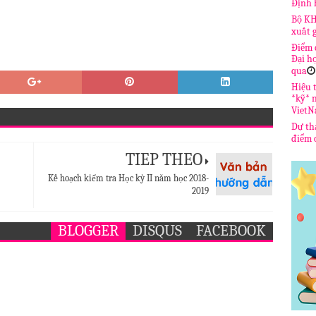
Định 
Bộ KH
xuất 
Điểm 
Đại h
qua
Hiệu t
*kỹ* 
Viet
Dự th
điểm c
TIẾP THEO
Kế hoạch kiểm tra Học kỳ II năm học 2018-
2019
BLOGGER
DISQUS
FACEBOOK