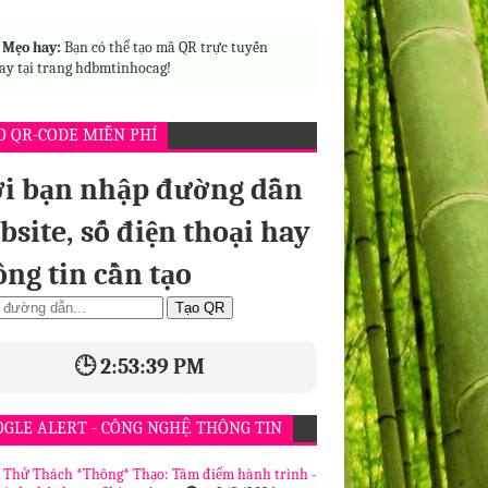

Mẹo hay:
Bạn có thể tạo mã QR trực tuyến
ay tại trang hdbmtinhocag!
O QR-CODE MIỄN PHÍ
i bạn nhập đường dẫn
bsite, số điện thoại hay
ông tin cần tạo
Tạo QR
🕒 2:53:40 PM
OGLE ALERT - CÔNG NGHỆ THÔNG TIN
| Thử Thách *Thông* Thạo: Tâm điểm hành trình -