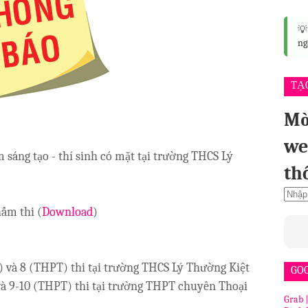

ng
TẠ
Mờ
we
sáng tạo - thí sinh có mặt tại trường THCS Lý
th
hấm thi (
Download
)
ọc) và 8 (THPT) thi tại trường THCS Lý Thường Kiệt
GO
 và 9-10 (THPT) thi tại trường THPT chuyên Thoại
Grab 