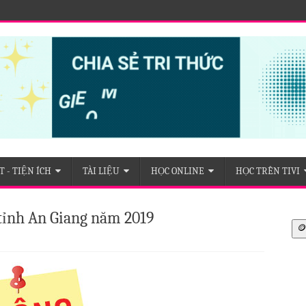
c tỉnh An Giang
 - TIỆN ÍCH
TÀI LIỆU
HỌC ONLINE
HỌC TRÊN TIVI
 tỉnh An Giang năm 2019
🪙