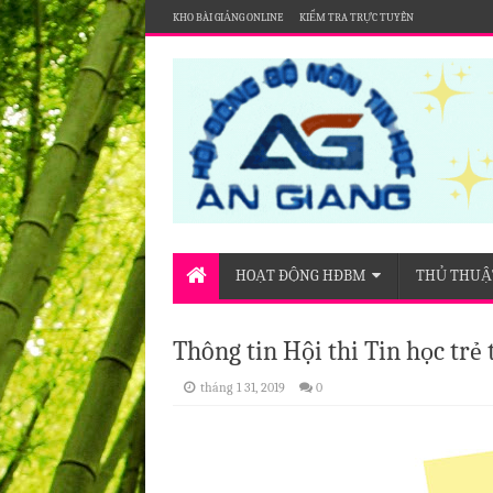
KHO BÀI GIẢNG ONLINE
KIỂM TRA TRỰC TUYẾN
Nơi chia sẻ thông tin của Hội đồng bộ môn Tin họ
HOẠT ĐỘNG HĐBM
THỦ THUẬT
Thông tin Hội thi Tin học trẻ
tháng 1 31, 2019
0