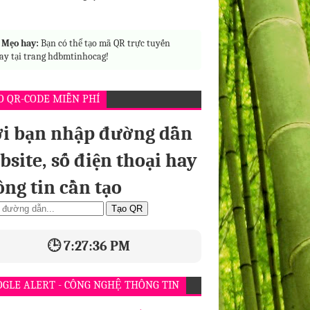

Mẹo hay:
Bạn có thể tạo mã QR trực tuyến
ay tại trang hdbmtinhocag!
O QR-CODE MIỄN PHÍ
i bạn nhập đường dẫn
bsite, số điện thoại hay
ông tin cần tạo
Tạo QR
🕒 7:27:38 PM
OGLE ALERT - CÔNG NGHỆ THÔNG TIN