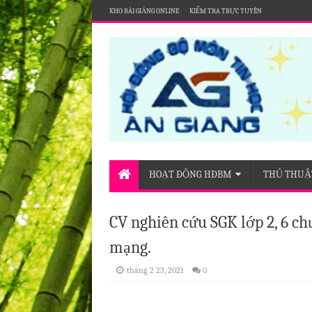
KHO BÀI GIẢNG ONLINE
KIỂM TRA TRỰC TUYẾN
Nơi chia sẻ thông tin của Hội đồng bộ môn Tin họ
HOẠT ĐỘNG HĐBM
THỦ THUẬT
CV nghiên cứu SGK lớp 2, 6 c
mạng.
tháng 2 23, 2021
0