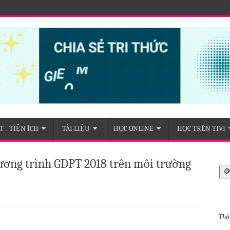
c tỉnh An Giang
 - TIỆN ÍCH
TÀI LIỆU
HỌC ONLINE
HỌC TRÊN TIVI
hương trình GDPT 2018 trên môi trường
🪙
Thà