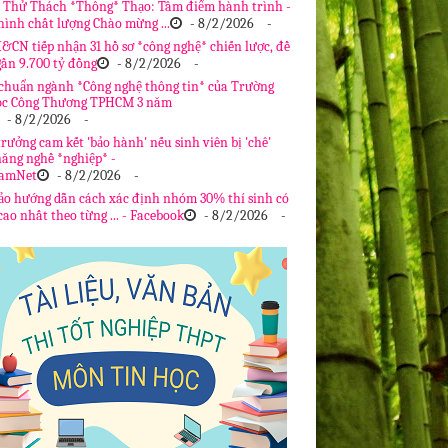
| Thử Thách *Thông* Thạo: Tâm điểm hành trình -
hình chất lượng Chào mừng ...
- 8/2/2026
-
&CN tiếp nhận 31 hồ sơ *công nghệ* chiến lược, đề
gần 9.700 tỷ đồng
- 8/2/2026
-
chuẩn ngành *Công nghệ thông tin* của Trường
ọc Công Thương TPHCM 3 năm
- 8/2/2026
-
rưởng cam kết 'bảo hành' nếu sinh viên bị 'chê'
năng nghề *nghiệp* -
NamNet
- 8/2/2026
-
ảo hướng dẫn cách xác định nhóm 30% thí sinh có
ao nhất theo từng ... - Facebook
- 8/2/2026
-