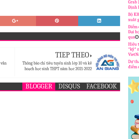
Grab 
Định 
Bộ KH
xuất 
Điểm 
Đại h
qua
Hiệu t
*kỹ* 
TIẾP THEO
Viet
Dự th
 vấn
Thông báo chỉ tiêu tuyển sinh lớp 10 và kế
điểm c
hoạch học sinh THPT năm học 2021-2022
BLOGGER
DISQUS
FACEBOOK