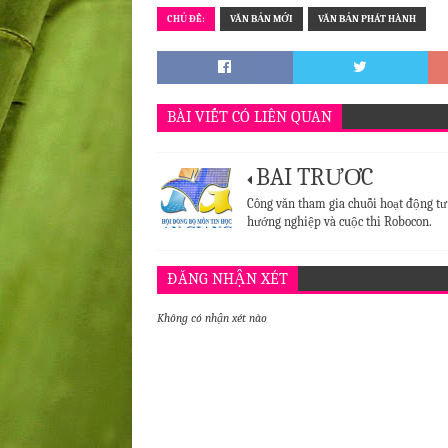
CHỦ ĐỀ:
VĂN BẢN MỚI
VĂN BẢN PHÁT HÀNH
BÀI VIẾT CÓ LIÊN QUAN
BÀI TRƯỚC
Công văn tham gia chuỗi hoạt động tư
hướng nghiệp và cuộc thi Robocon.
ĐĂNG NHẬN XÉT
Không có nhận xét nào