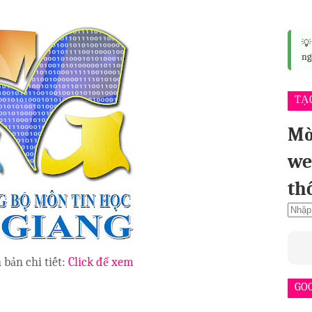

ng
TẠ
Mờ
we
th
bản chi tiết:
Click để xem
GO